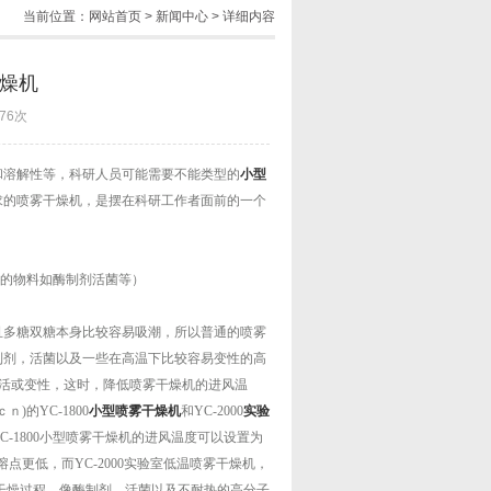
当前位置：
网站首页
>
新闻中心
> 详细内容
燥机
76次
和溶解性等，科研人员可能需要不能类型的
小型
求的喷雾干燥机，是摆在科研工作者面前的一个
性的物料如酶制剂活菌等）
且多糖双糖本身比较容易吸潮，所以普通的喷雾
制剂，活菌以及一些在高温下比较容易变性的高
失活或变性，这时，降低喷雾干燥机的进风温
)的YC-1800
小型喷雾干燥机
和YC-2000
实验
-1800小型喷雾干燥机的进风温度可以设置为
点更低，而YC-2000实验室低温喷雾干燥机，
雾干燥过程，像酶制剂，活菌以及不耐热的高分子