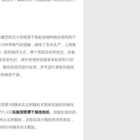
防爆型闭式小型喷雾干燥机使物料能在密闭的干
体与外界氧气的接触，确保了安全生产。上海雅
）密闭循环方式，整个系统呈封闭状态，含氧
是安全性好、操作简便的实验室有机溶剂小型
、毒性的溶剂进行处理，并可进行易氧化物质
性的物质干燥。
需要100微米左右的颗粒才能有比较好的催化
-018
实验室喷雾干燥造粒机
，就能比较好的
0微米左右的颗粒，还能实现小颗粒粉末的造粒，
而得到100微米的大颗粒。