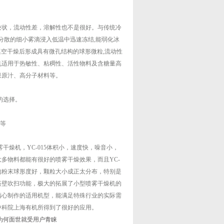
块状，流动性差，溶解性也不是很好。与传统冷
雾化分散的细小雾滴浸入低温中迅速冻结,能弱化冰
经真空干燥后形成具有微孔结构的球形微粒,流动性
燥机适用于热敏性、粘稠性、活性物料及含糖量高
果原汁、高分子材料等。
的选择。
药等
干燥机，YC-015体积小，速度快，噪音小，
多物料都能有很好的喷雾干燥效果，而且YC-
来的粉末球形度好，颗粒大小成正太分布，特别是
塔壁吹扫功能，极大的拓展了小型喷雾干燥机的
精心制作的适用机型，能满足特殊行业的实际需
中科院上海有机所得到了很好的应用。
机为何面世就受用户青睐