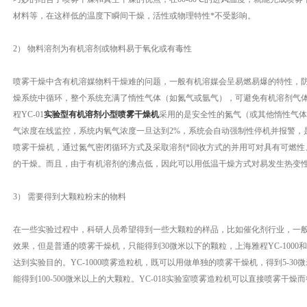
材料等，在这样低的温度下瞬间干燥，活性或物理特性*不受影响。
2） 物料溶剂为有机溶剂或物料易于氧化或有毒性
喷雾干燥中含有机溶媒物料干燥难的问题，一般有机溶媒会呈易燃易爆的特性，
燥系统中循环，整个系统充满了惰性气体（如氮气或氩气），可避免有机溶剂气
程YC-01
实验型有机溶剂小型喷雾干燥机
采用的是安全性的氮气（或其他惰性气体
气浓度在线监控，系统内氧气浓度一旦达到2%，系统会自动强制性停机并报警，
喷雾干燥机，通过氮气密闭循环方式及采取溶剂*回收方式的并用可对具有可燃性
的干燥。而且，由于有机溶剂的沸点低，因此可以用低温干燥方式对易发生热变
3） 需要得到大颗粒粉末的物料
在一些实验过程中，科研人员希望得到一些大颗粒的样品，比如催化剂行业，一般
效果，但是普通的喷雾干燥机，只能得到30微米以下的颗粒，上海雅程YC-1000和YC
达到实验目的。YC-1000喷雾造粒机，既可以用做单独的喷雾干燥机，得到5-3
能得到100-500微米以上的大颗粒。YC-018实验室喷雾造粒机可以直接喷雾干燥