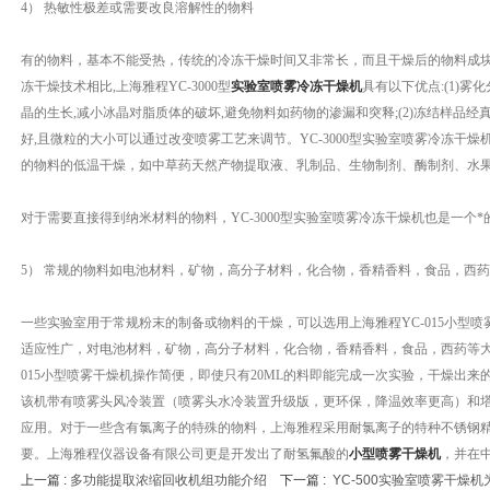
4） 热敏性极差或需要改良溶解性的物料
有的物料，基本不能受热，传统的冷冻干燥时间又非常长，而且干燥后的物料成
冻干燥技术相比,上海雅程YC-3000型
实验室喷雾冷冻干燥机
具有以下优点:(1)
晶的生长,减小冰晶对脂质体的破坏,避免物料如药物的渗漏和突释;(2)冻结样品
好,且微粒的大小可以通过改变喷雾工艺来调节。YC-3000型实验室喷雾冷冻干
的物料的低温干燥，如中草药天然产物提取液、乳制品、生物制剂、酶制剂、水
对于需要直接得到纳米材料的物料，YC-3000型实验室喷雾冷冻干燥机也是一个*
5） 常规的物料如电池材料，矿物，高分子材料，化合物，香精香料，食品，西
一些实验室用于常规粉末的制备或物料的干燥，可以选用上海雅程YC-015小型喷雾
适应性广，对电池材料，矿物，高分子材料，化合物，香精香料，食品，西药等大
015小型喷雾干燥机操作简便，即使只有20ML的料即能完成一次实验，干燥出
该机带有喷雾头风冷装置（喷雾头水冷装置升级版，更环保，降温效率更高）和
应用。对于一些含有氯离子的特殊的物料，上海雅程采用耐氯离子的特种不锈钢
要。上海雅程仪器设备有限公司更是开发出了耐氢氟酸的
小型喷雾干燥机
，并在
上一篇 :
多功能提取浓缩回收机组功能介绍
下一篇 :
YC-500实验室喷雾干燥