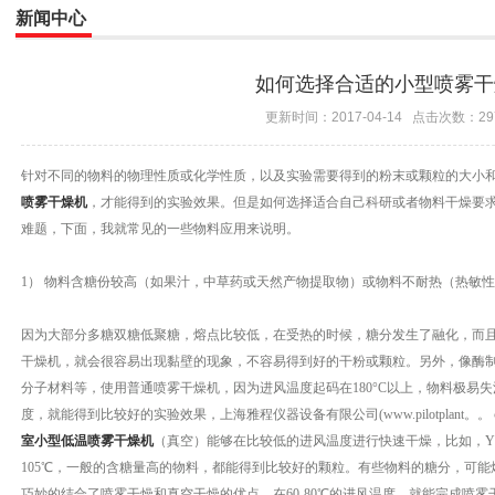
新闻中心
如何选择合适的小型喷雾干
更新时间：2017-04-14 点击次数：29
针对不同的物料的物理性质或化学性质，以及实验需要得到的粉末或颗粒的大小
喷雾干燥机
，才能得到的实验效果。但是如何选择适合自己科研或者物料干燥要
难题，下面，我就常见的一些物料应用来说明。
1） 物料含糖份较高（如果汁，中草药或天然产物提取物）或物料不耐热（热敏
因为大部分多糖双糖低聚糖，熔点比较低，在受热的时候，糖分发生了融化，而
干燥机，就会很容易出现黏壁的现象，不容易得到好的干粉或颗粒。另外，像酶
分子材料等，使用普通喷雾干燥机，因为进风温度起码在180°C以上，物料极易
度，就能得到比较好的实验效果，上海雅程仪器设备有限公司(www.pilotplant。。ｃｎ
室小型低温喷雾干燥机
（真空）能够在比较低的进风温度进行快速干燥，比如，YC
105℃，一般的含糖量高的物料，都能得到比较好的颗粒。有些物料的糖分，可能熔
巧妙的结合了喷雾干燥和真空干燥的优点，在60-80℃的进风温度，就能完成喷