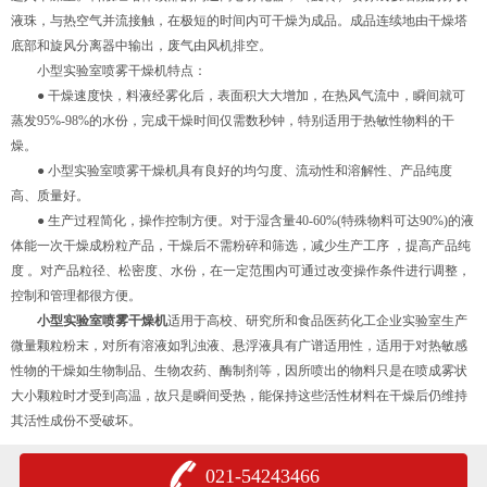
液珠，与热空气并流接触，在极短的时间内可干燥为成品。成品连续地由干燥塔
底部和旋风分离器中输出，废气由风机排空。
小型实验室喷雾干燥机特点：
● 干燥速度快，料液经雾化后，表面积大大增加，在热风气流中，瞬间就可
蒸发95%-98%的水份，完成干燥时间仅需数秒钟，特别适用于热敏性物料的干
燥。
● 小型实验室喷雾干燥机具有良好的均匀度、流动性和溶解性、产品纯度
高、质量好。
● 生产过程简化，操作控制方便。对于湿含量40-60%(特殊物料可达90%)的液
体能一次干燥成粉粒产品，干燥后不需粉碎和筛选，减少生产工序 ，提高产品纯
度 。对产品粒径、松密度、水份，在一定范围内可通过改变操作条件进行调整，
控制和管理都很方便。
小型实验室喷雾干燥机
适用于高校、研究所和食品医药化工企业实验室生产
微量颗粒粉末，对所有溶液如乳浊液、悬浮液具有广谱适用性，适用于对热敏感
性物的干燥如生物制品、生物农药、酶制剂等，因所喷出的物料只是在喷成雾状
大小颗粒时才受到高温，故只是瞬间受热，能保持这些活性材料在干燥后仍维持
其活性成份不受破坏。
021-54243466