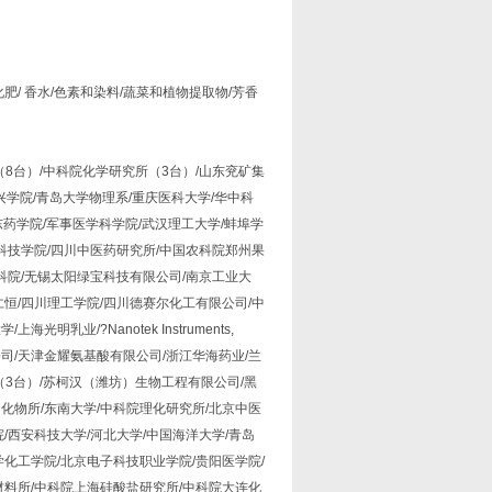
化肥/ 香水/色素和染料/蔬菜和植物提取物/芳香
（8台）/中科院化学研究所（3台）/山东兖矿集
兴学院/青岛大学物理系/重庆医科大学/华中科
东药学院/军事医学科学院/武汉理工大学/蚌埠学
西科技学院/四川中医药研究所/中国农科院郑州果
生科院/无锡太阳绿宝科技有限公司/南京工业大
仁恒/四川理工学院/四川德赛尔化工有限公司/中
业/?Nanotek Instruments,
有限公司/天津金耀氨基酸有限公司/浙江华海药业/兰
（3台）/苏柯汉（潍坊）生物工程有限公司/黑
化物所/东南大学/中科院理化研究所/北京中医
/西安科技大学/河北大学/中国海洋大学/青岛
学化工学院/北京电子科技职业学院/贵阳医学院/
材料所/中科院上海硅酸盐研究所/中科院大连化