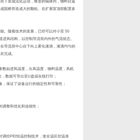
上而下形成流化运动，锥形的锅体内，物料往返
形成固桥而造成大的颗粒。在扩展室顶部配置多
能。随着技术的发展，已经可以对小至 50
道进风结构，以控制导流筒内外的气流状态。
头在导流筒中心自下向上雾化液滴，液滴均匀的
包衣完成。
验参数如进风温度，出风温度，物料温度，风机
口，数据可导出至U盘或在线打印；
备，保证了设备运行的稳定性和可靠性；
的调整和优化和连续性；
调控PID恒温控制技术，使全温区控温准