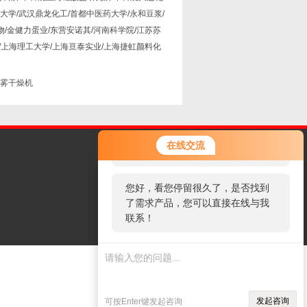
大学/武汉鼎龙化工/首都中医药大学/永和豆浆/
物/金健力蛋业/东营安诺其/河南科学院/江苏苏
/上海理工大学/上海亘泰实业/上海捷虹颜料化
喷雾干燥机
您好！欢迎前来咨询，很高兴为您
在线交流
服务，请问您要咨询什么问题呢？
您好，看您停留很久了，是否找到
了需求产品，您可以直接在线与我
联系！
发起咨询
可按Enter键发起咨询