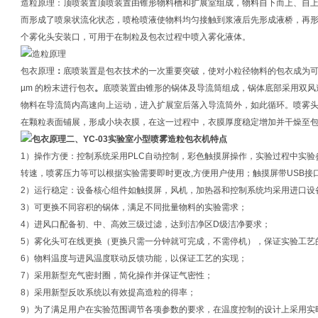
造粒原理：顶喷装置顶喷装置由锥形物料槽和扩展室组成，物料自下而上、自
而形成了喷泉状流化状态，喷枪喷液使物料均匀接触到浆液后先形成液桥，再
个雾化头安装口，可用于在制粒及包衣过程中喷入雾化液体。
包衣原理
：
底喷装置是包衣技术的一次重要突破，使对小粒径物料的包衣成为可
µm 的粉末进行包衣
。
底喷装置由锥形的锅体及导流筒组成，锅体底部采用双风
物料在导流筒内高速向上运动，进入扩展室后落入导流筒外，如此循环。喷雾
在颗粒表面铺展，形成小块衣膜，在这一过程中，衣膜厚度稳定增加并干燥至
二、
YC-03实验室小型喷雾造粒包衣机
特点
1）操作方便：控制系统采用PLC自动控制，彩色触摸屏操作，实验过程中实
转速，喷雾压力等可以根据实验需要即时更改,方便用户使用；触摸屏带USB接
2）运行稳定：设备核心组件如触摸屏，风机，加热器和控制系统均采用进口设
3）可更换不同容积的锅体，满足不同批量物料的实验需求；
4）进风口配备初、中、高效三级过滤，达到洁净区D级洁净要求；
5）雾化头可在线更换（更换只需一分钟就可完成，不需停机），保证实验工艺
6）物料温度与进风温度联动反馈功能，以保证工艺的实现；
7）采用新型充气密封圈，简化操作并保证气密性；
8）采用新型反吹系统以有效提高造粒的得率；
9）为了满足用户在实验范围调节各项参数的要求，在温度控制的设计上采用实时