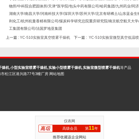
物所/中科院合肥固体所/天津*医学院/包头中药有限公司/哈药集团/九州药业/同济
湖南大学/南昌大学/河南科技大学/深圳大学/苏州大学/北京有研稀土/山东蓝金生
利化工/杭州杭曼香精有限公司/煤炭科学研究总院重庆研究院/南京航空航天大学
工集团有限公司/法国罗地亚集团
上一篇 :
YC-510实验室真空喷雾干燥机
下一篇 :
YC-510实验室微型真空低温
干燥机
,
小型实验室喷雾干燥机
,
实验小型喷雾干燥机
,
实验室微型喷雾干燥机
等产品
海市松江区港兴路77号3幢厂房
网站地图
仪表网
11
高级会员
第
年
推荐收藏该企业网站