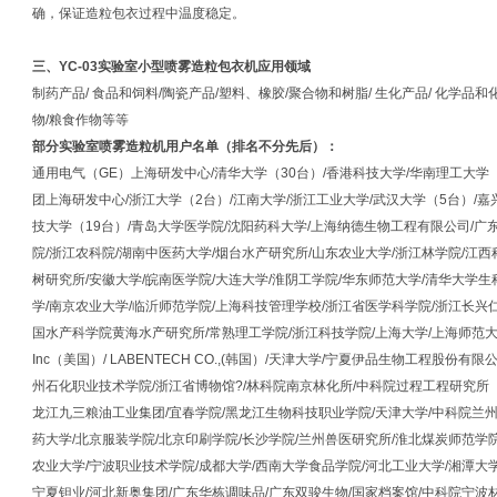
确，保证造粒包衣过程中温度稳定。
三、
YC-03实验室小型喷雾造粒包衣机
应用领域
制药产品/ 食品和饲料/陶瓷产品/塑料、橡胶/聚合物和树脂/ 生化产品/ 化学品和
物/粮食作物等等
部分实验室喷雾造粒机用户名单（排名不分先后）：
通用电气（GE）上海研发中心/清华大学（30台）/香港科技大学/华南理工大学
团上海研发中心/浙江大学（2台）/江南大学/浙江工业大学/武汉大学（5台）/嘉
技大学（19台）/青岛大学医学院/沈阳药科大学/上海纳德生物工程有限公司/广
院/浙江农科院/湖南中医药大学/烟台水产研究所/山东农业大学/浙江林学院/江
树研究所/安徽大学/皖南医学院/大连大学/淮阴工学院/华东师范大学/清华大学
学/南京农业大学/临沂师范学院/上海科技管理学校/浙江省医学科学院/浙江长兴
国水产科学院黄海水产研究所/常熟理工学院/浙江科技学院/上海大学/上海师范大学/上海光明乳
Inc（美国）/ LABENTECH CO.,(韩国）/天津大学/宁夏伊品生物工程股份
州石化职业技术学院/浙江省博物馆?/林科院南京林化所/中科院过程工程研究所
龙江九三粮油工业集团/宜春学院/黑龙江生物科技职业学院/天津大学/中科院兰州
药大学/北京服装学院/北京印刷学院/长沙学院/兰州兽医研究所/淮北煤炭师范学院
农业大学/宁波职业技术学院/成都大学/西南大学食品学院/河北工业大学/湘潭大
宁夏钽业/河北新奥集团/广东华栋调味品/广东双骏生物/国家档案馆/中科院宁波