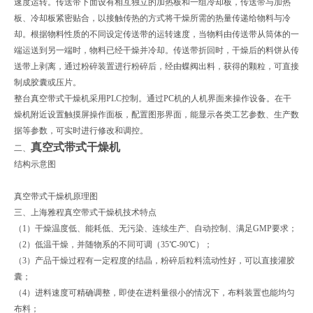
速度运转。传送带下面设有相互独立的加热板和一组冷却板，传送带与加热
板、冷却板紧密贴合，以接触传热的方式将干燥所需的热量传递给物料与冷
却。根据物料性质的不同设定传送带的运转速度，当物料由传送带从筒体的一
端运送到另一端时，物料已经干燥并冷却。传送带折回时，干燥后的料饼从传
送带上剥离，通过粉碎装置进行粉碎后，经由蝶阀出料，获得的颗粒，可直接
制成胶囊或压片。
整台真空带式干燥机采用PLC控制。通过PC机的人机界面来操作设备。在干
燥机附近设置触摸屏操作面板，配置图形界面，能显示各类工艺参数、生产数
据等参数，可实时进行修改和调控。
真空式带式干燥机
二、
结构示意图
真空带式干燥机原理图
三、上海雅程真空带式干燥机技术特点
（1）干燥温度低、能耗低、无污染、连续生产、自动控制、满足GMP要求；
（2）低温干燥，并随物系的不同可调（35℃-90℃）；
（3）产品干燥过程有一定程度的结晶，粉碎后粒料流动性好，可以直接灌胶
囊；
（4）进料速度可精确调整，即使在进料量很小的情况下，布料装置也能均匀
布料；