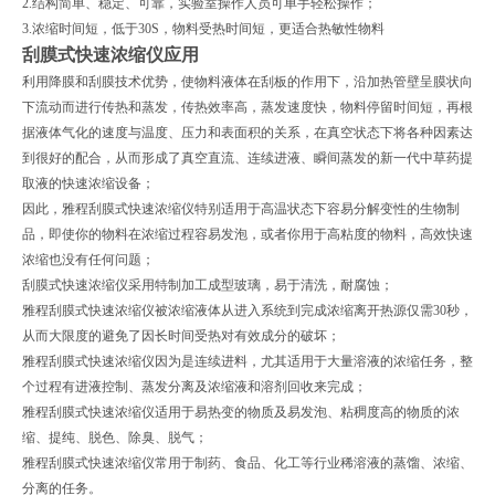
2.结构简单、稳定、可靠，实验室操作人员可单手轻松操作；
3.浓缩时间短，低于30S，物料受热时间短，更适合热敏性物料
刮膜式快速浓缩仪应用
利用降膜和刮膜技术优势，使物料液体在刮板的作用下，沿加热管壁呈膜状向
下流动而进行传热和蒸发，传热效率高，蒸发速度快，物料停留时间短，再根
据液体气化的速度与温度、压力和表面积的关系，在真空状态下将各种因素达
到很好的配合，从而形成了真空直流、连续进液、瞬间蒸发的新一代中草药提
取液的快速浓缩设备；
因此，雅程刮膜式快速浓缩仪特别适用于高温状态下容易分解变性的生物制
品，即使你的物料在浓缩过程容易发泡，或者你用于高粘度的物料，高效快速
浓缩也没有任何问题；
刮膜式快速浓缩仪采用特制加工成型玻璃，易于清洗，耐腐蚀；
雅程刮膜式快速浓缩仪被浓缩液体从进入系统到完成浓缩离开热源仅需30秒，
从而大限度的避免了因长时间受热对有效成分的破坏；
雅程刮膜式快速浓缩仪因为是连续进料，尤其适用于大量溶液的浓缩任务，整
个过程有进液控制、蒸发分离及浓缩液和溶剂回收来完成；
雅程刮膜式快速浓缩仪适用于易热变的物质及易发泡、粘稠度高的物质的浓
缩、提纯、脱色、除臭、脱气；
雅程刮膜式快速浓缩仪常用于制药、食品、化工等行业稀溶液的蒸馏、浓缩、
分离的任务。