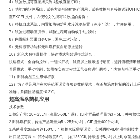
4）试验数据可直接拷贝到U盘或直接打印；
5）功能*的软件系统，试验方法可随时保存调用，试验数据可直接输送到OFFI
至EXCEL文件，方便论文的撰写和数据的备份；
6）整机自成系统，内置加热锅炉和水冷冰冷装置（冰冷可选），方便使用；
7）试验过程动画演示，试验过程可自动或手动控制；
8）内置螺杆泵带自身CIP，避免二次污染；
9）无料报警功能和无料螺杆泵自动停止运转
10）彩色大触摸屏操作，快速模式和普通模式结合：
快速模式：全自动控制，一键式开机，触摸屏上显示运行动画，运行流程清晰
普通模式：手动控制，如需在实验过程对工艺参数进行调整，可方便切换至手
11）耐驰食品卫生级螺杆泵
12）为了满足用户在实验范围调节各项参数的要求，在杀菌温度控制的设计上采
准确，杀菌控温精度±0.2℃。
超高温杀菌机应用
技术参数
1.额定产能: 20～25L/H (流量5-50L可调)，zui小样品处理量为3～5L，并可
2.耐驰螺杆泵，传送产品流量为5～25升/小时，CIP流量400升/小时
3.杀菌温度zui高可达150℃，可根据实际需要调节，实时调控PID恒温控制技
出口温度可调,zui低冷却温度5℃。（在135°C时持续运行5小时以上时杀菌控温精