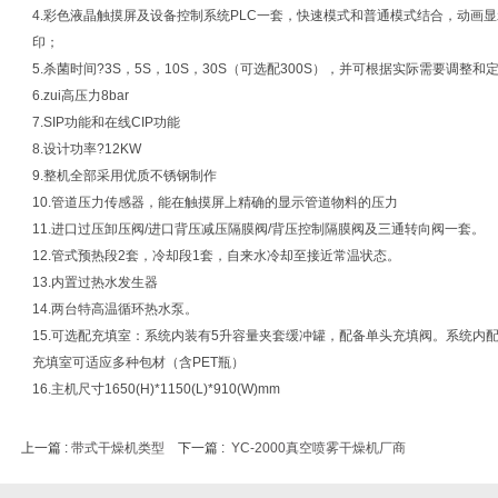
4.彩色液晶触摸屏及设备控制系统PLC一套，快速模式和普通模式结合，动画
印；
5.杀菌时间?3S，5S，10S，30S（可选配300S），并可根据实际需要调整和
6.zui高压力8bar
7.SIP功能和在线CIP功能
8.设计功率?12KW
9.整机全部采用优质不锈钢制作
10.管道压力传感器，能在触摸屏上精确的显示管道物料的压力
11.进口过压卸压阀/进口背压减压隔膜阀/背压控制隔膜阀及三通转向阀一套。
12.管式预热段2套，冷却段1套，自来水冷却至接近常温状态。
13.内置过热水发生器
14.两台特高温循环热水泵。
15.可选配充填室：系统内装有5升容量夹套缓冲罐，配备单头充填阀。系统内配有
充填室可适应多种包材（含PET瓶）
16.主机尺寸1650(H)*1150(L)*910(W)mm
上一篇 :
带式干燥机类型
下一篇 :
YC-2000真空喷雾干燥机厂商