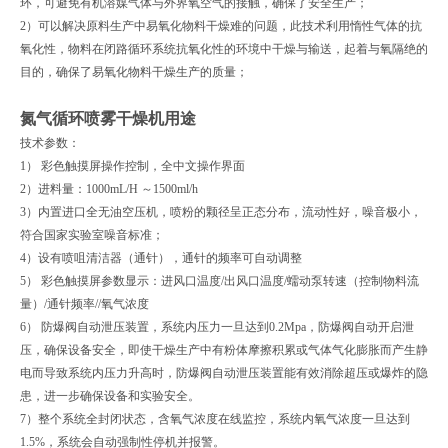
环，可避免有机溶媒气体与外界氧空气的接触，确保了安全生产；
2）可以解决原料生产中易氧化物料干燥难的问题，此技术利用惰性气体的抗
氧化性，物料在闭路循环系统抗氧化性的环境中干燥与输送，起着与氧隔绝的
目的，确保了易氧化物料干燥生产的质量；
氮气循环喷雾干燥机用途
技术参数：
1） 彩色触摸屏操作控制，全中文操作界面
2）进料量：1000mL/H ～1500ml/h
3）内置进口全无油空压机，喷粉的颗径呈正态分布，流动性好，噪音极小，
符合国家实验室噪音标准；
4）设有喷咀清洁器（通针），通针的频率可自动调整
5） 彩色触摸屏参数显示：进风口温度/出风口温度/蠕动泵转速（控制物料流
量）/通针频率//氧气浓度
6） 防爆阀自动泄压装置，系统内压力一旦达到0.2Mpa，防爆阀自动开启泄
压，确保设备安全，即使干燥生产中有粉体摩擦积累或气体气化膨胀而产生静
电而导致系统内压力升高时，防爆阀自动泄压装置能有效消除超压或爆炸的隐
患，进一步确保设备和实验安全。
7）整个系统全封闭状态，含氧气浓度在线监控，系统内氧气浓度一旦达到
1.5%，系统会自动强制性停机并报警。