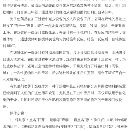
饼得到充分洗涤。抽滤后的滤饼由搅拌浆逐层刮松加热整个筒体、底盘、浆叶刮
松物料，打开侧出料器，通过浆叶的推动从罐壁侧面的出料口自动卸料。
为了使药品在加工过程中减少设备的投入和设备工序，公司在双锥的基础上
研发了“五合一”设备，即在一台设备内实现结晶、反应、过滤、洗涤、干燥五道
工序。在双锥的一端设计成圆弧底，并设计有一个搅拌叶。在反应与结晶中，该
锥体朝下，通过搅拌叶的搅拌实现均匀的结晶和反应。结晶、反应后，使锥体旋
转180℃。
在该锥体的一端设计有过滤烧结网装置。接上抽滤口后抽滤母液，由洗涤接
口通入洗涤液。在回转过程中洗涤滤饼，洗涤结束后和双锥的干燥过程一样，为
防止物料起球，还可以启动搅拌叶粉碎物料。干燥完后打开端盖出料（同双
锥），一次性把物料出料干净。所以这种设备的实用性更强，综合了罐式三合一
和双锥的优点。
有机溶剂喷雾干燥机作为一种干燥物料且起到很好的分离和回收物料的装置
已经得到了人们的广泛使用和欢迎，尤其是在工业中应用时，不仅可以用于催化
剂的干燥，且同时还能用于化学肥料和陶瓷原料等不同的物料的干燥和回收使
用。
操作步骤：
1、蠕动泵：点击“打开”，蠕动泵“启动”，再点击“停止”则关闭..自动控制蠕动
泵的运行，点击蠕动泵自动按钮绿色(按钮变为“启动”)，蠕动泵自动启动，可根据