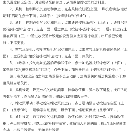
出风温度的设定值，调节蠕动泵的转速，从而调整蠕动泵的进料量。
2、风机：控制风机的启动和停止，点击风机按钮区(上面)，风机启动(按钮移
动到“启动”),点击下面，风机停止（按钮移动到“停止”）.。
3、通针：控制通针的启动和停止，点击通过按钮绿色区（上面），通针启动
(按钮移动到“启动”)，点击下面，通过停止（按钮移动到“停止”），通针的运行速
度在界面（三）中通过改变通针设定的设定值来改变运行速度，出厂前已设定
好，不需更改。
4、空气压缩机：控制空压机的启动和停止，点击空气压缩机按钮绿色区（上
面），空压机启动(按钮移动到”启动”)，点击下面，则关闭。
5、加热器：控制电加热器的启动和停止，点击加热器按钮绿色区（上面），
加热器启动(按钮移动到“启动”)，点击下面，加热器停止（按钮移动到“停止”）。
注：在风机没启动之前加热器是不会启动的，加热器关闭后进风温度小于30
度风机自动关闭。
6、风机设定：设定分机的转动频率，按动数值框，弹出数字键盘，按CLR键
将数字清零，然后输入所需的值，按ENTER键修改完毕。
7、蠕动泵手动：手动控制蠕动泵的运行，点击蠕动泵自动按钮绿色区（上
面）（显示ON），蠕动泵自动启动，显示下面，蠕动泵停止（显示OFF）。
8、通针设定：通过通针的运行频率，数值代表几秒钟启动一次，按动数值
框，弹出数字键盘，按CLR键将数字清零，然后输入所需的值，按ENTER键修改
完毕，出场已设置值，无须另行设置。