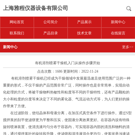
上海雅程仪器设备有限公司
网站首页
公司简介
产品展示
新闻中心
联系我们
产品目录
技术文章
在线留言
新闻中心
更多>>
有机溶剂喷雾干燥机入门从操作步骤开始
点击次数：1686 更新时间：2022-11-24
有机溶剂喷雾干燥机已经成为干燥领域中发展最迅速且使用范围广泛的一种
重要的形式，不仅干燥的产品范围非常广泛，同时操作也是非常简单，实现自动
化处理的方式，将被干燥物料热敏性和粘度等不同的干燥特性，还有产品颗粒的
大小和粒度的分度等来决定了不同的雾化器、气流运动方式等，为人们更好的操
作带来了方便。
在过滤阶段，使结晶体和母液分离，在加压式真空条件下进行操作。通过S型
搅拌浆的刮平使滤饼更为平整和压实，使固液分离效果更好。在容器内设有特殊
旋转喷淋装置，使清洗液均匀分布于容器内，可实现容器内部的清洗和物料的清
洗，通过搅拌浆叶的旋转和升降，使滤饼和清洗液混合更均匀，使浆状悬浊液滤